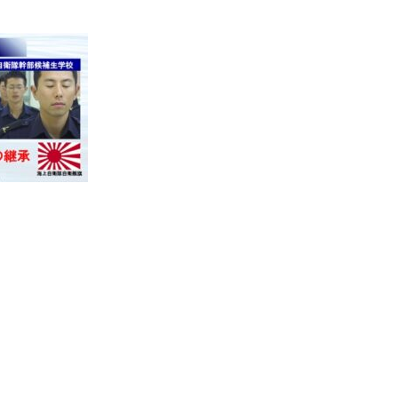
社員との 関わり方の秘訣
Ｚ世代社員の自主性と主体性を育みたいリーダー向け
★お問い合わせ
BCP（事業継続計画）の作成はもうお済みですか？
イブニングセミナー＆ビジネス交流会
台湾有事対応・事業継続力「緊急診断」セミナー
TEL:03-6822-0475