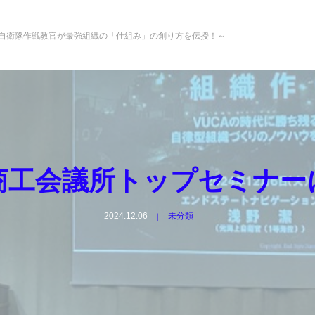
ービス
講師派遣
勝ち残る！
社員との
Ｚ
自衛隊作戦教官が最強組織の「仕組み」の創り方を伝授！～
会員専用
講演依頼
決断力
関わり方の秘訣
お済みですか？
イブニングセミナー＆ビジネス交流会
商工会議所トップセミナー
2024.12.06
未分類