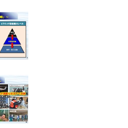
Topic News
ブログ
会社概要
ミリタリー式 組織マネジメントとは？
提供サービス の流れ
講師派遣 講演依頼
会員専用
勝ち残る！ 決断力