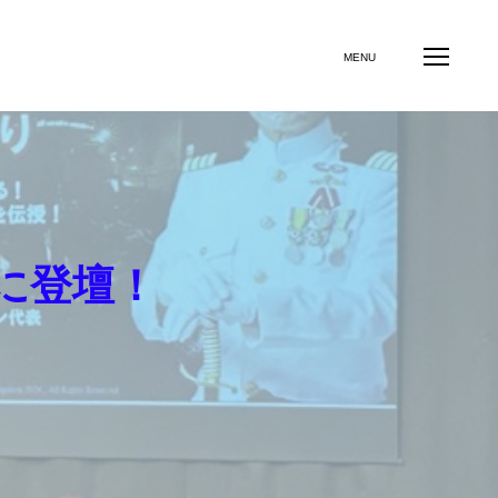
世代社員の自主性と主体性を育みたいリーダー向け
MENU
に登壇！