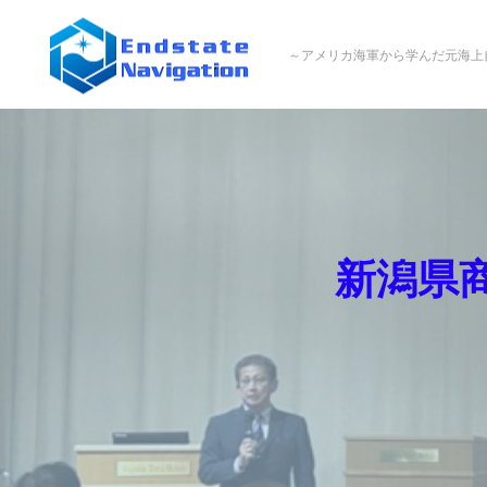
ミリタリー式
提供サ
opic News
ブログ
会社概要
～アメリカ海軍から学んだ元海上
組織マネジメントとは？
の流れ
★お問い合わせ
BCP（事業継続計画）の作成はもう
新潟県
台湾有事対応・事業継続力「緊急診断」セミナー