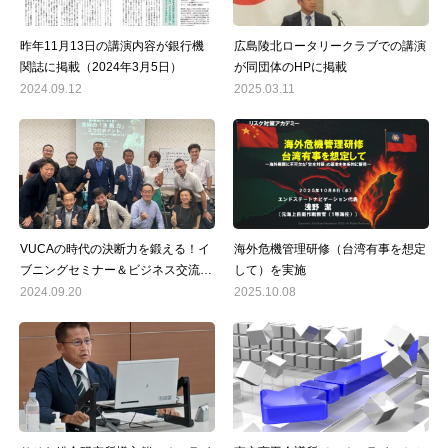
昨年11月13日の講演内容が銀行機
広島陵北ロータリークラブでの講演
関誌に掲載（2024年3月5日）
が同団体のHPに掲載
2024.09.12
2025.03.11
VUCAの時代の決断力を鍛える！イ
海外危機管理研修（台湾有事を想定
ブニングセミナー＆ビジネス交流会
して）を実施
を開催
2024.09.20
2025.10.08