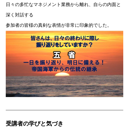
社員との 関わり方の秘訣
日々の多忙なマネジメント業務から離れ、自らの内面と
深く対話する
Ｚ世代社員の自主性と主体性を育みたいリーダー向け
参加者の皆様の真剣な表情が非常に印象的でした。
★お問い合わせ
BCP（事業継続計画）の作成はもうお済みですか？
イブニングセミナー＆ビジネス交流会
台湾有事対応・事業継続力「緊急診断」セミナー
TEL:03-6822-0475
受講者の学びと気づき