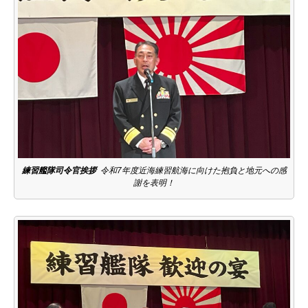
練習艦隊司令官挨拶
令和7年度近海練習航海に向けた抱負と地元への感
謝を表明！