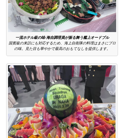
一流ホテル級の味-海自調理員が振る舞う艦上オードブル
国賓級の来訪にも対応するため、海上自衛隊の料理はまさにプロ
の味。見た目も華やかで最高のおもてなしを提供します。
Topic News
ブログ
会社概要
ミリタリー式 組織マネジメントとは？