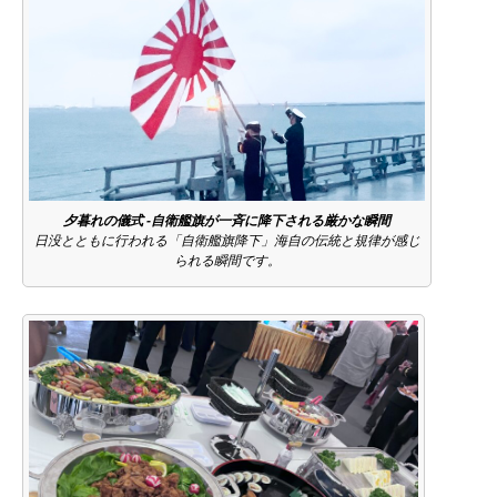
夕暮れの儀式 ‐自衛艦旗が一斉に降下される厳かな瞬間
日没とともに行われる「自衛艦旗降下」海自の伝統と規律が感じ
られる瞬間です。