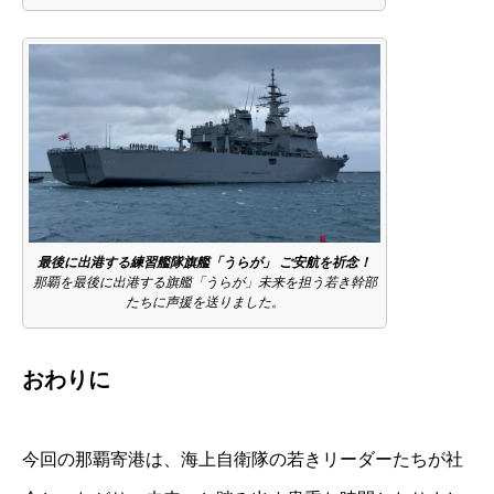
最後に出港する練習艦隊旗艦「うらが」 ご安航を祈念！
那覇を最後に出港する旗艦「うらが」未来を担う若き幹部
たちに声援を送りました。
おわりに
今回の那覇寄港は、海上自衛隊の若きリーダーたちが社