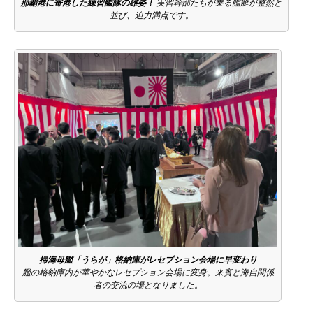
那覇港に寄港した練習艦隊の雄姿！
実習幹部たちが乗る艦艇が整然と
並び、迫力満点です。
掃海母艦「うらが」格納庫がレセプション会場に早変わり
艦の格納庫内が華やかなレセプション会場に変身。来賓と海自関係
者の交流の場となりました。