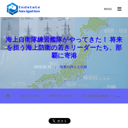
MENU
海上自衛隊練習艦隊がやってきた！ 将来
を担う海上防衛の若きリーダーたち、那
覇に寄港
2025.03.31
海軍の誇りと伝統
★★ブログ★★
海軍の誇りと伝統
海上自衛隊練習艦隊がやってきた！ 将来を担う海上防衛の若きリーダーたち、那覇に寄港