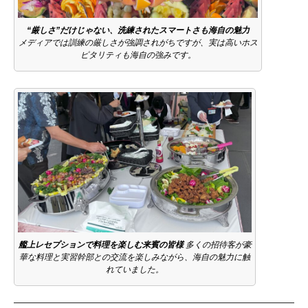
提供サービス の流れ
“厳しさ”だけじゃない、洗練されたスマートさも海自の魅力
メディアでは訓練の厳しさが強調されがちですが、実は高いホス
講師派遣 講演依頼
ピタリティも海自の強みです。
会員専用
勝ち残る！ 決断力
社員との 関わり方の秘訣
Ｚ世代社員の自主性と主体性を育みたいリーダー向け
★お問い合わせ
BCP（事業継続計画）の作成はもうお済みですか？
イブニングセミナー＆ビジネス交流会
艦上レセプションで料理を楽しむ来賓の皆様
多くの招待客が豪
台湾有事対応・事業継続力「緊急診断」セミナー
華な料理と実習幹部との交流を楽しみながら、海自の魅力に触
れていました。