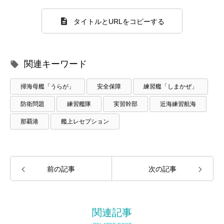
タイトルとURLをコピーする
関連キーワード
掃海母艦「うらが」
安全保障
練習艦「しまかぜ」
防衛問題
練習艦隊
実習幹部
近海練習航海
那覇港
艦上レセプション
前の記事
次の記事
関連記事