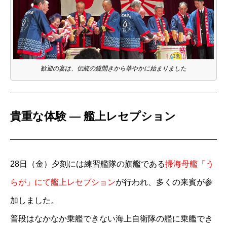
歓迎の宴は、伝統の鏡開きから華やかに始まりました
貴重な体験 ― 艦上レセプション
28日（金）夕刻には練習艦隊の旗艦である
掃海母艦「う
らが」にて艦上レセプション
が行われ、多くの来賓が参
加しました。
普段はなかなか乗艦できない海上自衛隊の艦に乗艦でき