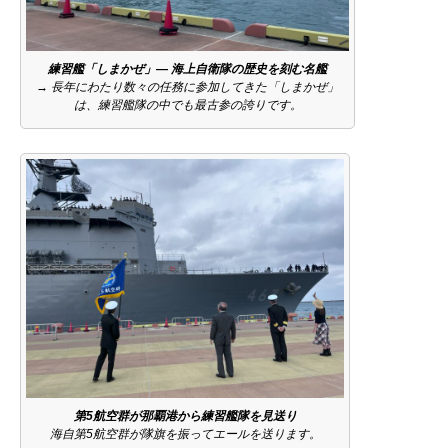
練習艦「しまかぜ」― 海上自衛隊の歴史を刻む名艦
→
長年にわたり数々の任務に参加してきた「しまかぜ」
は、練習艦隊の中でも最古参の誇りです。
第5航空群が那覇港から練習艦隊を見送り
海自第5航空群が隊旗を振ってエールを送ります。