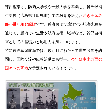
練習艦隊は、防衛大学校や一般大学を卒業し、幹部候補
生学校（広島県江田島市）での教育を終えた
若き実習幹
部が乗り組む艦隊
です。近海および遠洋での航海訓練を
通じて、艦内での生活や航海技術、戦術など、幹部自衛
官としての基礎力と応用力を身につけます。
特に遠洋練習航海では、数か月にわたって世界各国を訪
問し、国際交流や広報活動にも従事。
今年は南米方面の
国々への寄港
が予定されているそうです。